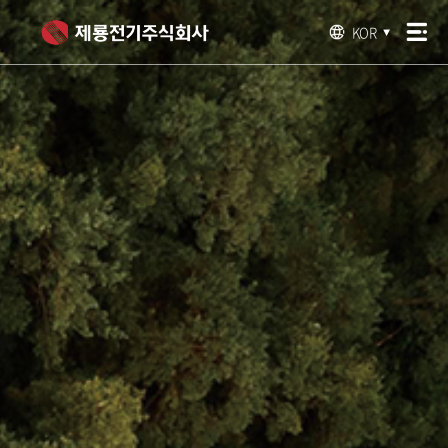
KOR
▼