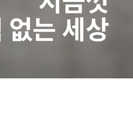
지금껏
적 없는 세상