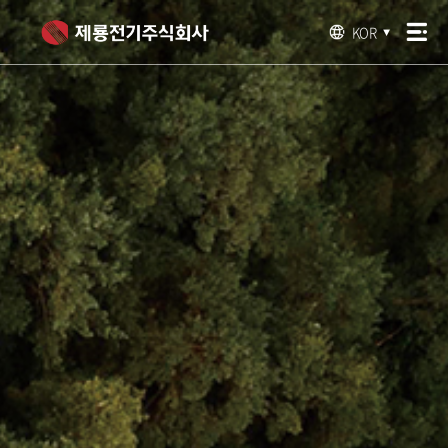
KOR
▼