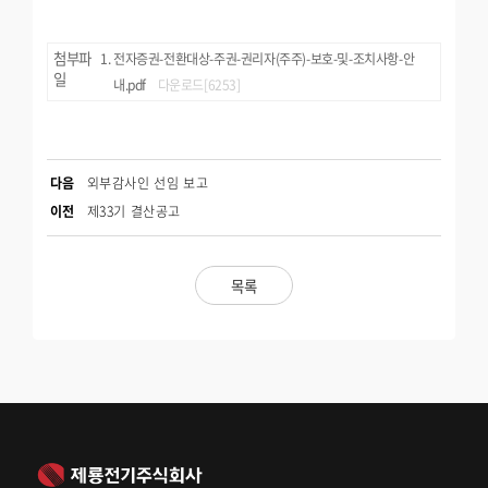
첨부파
전자증권-전환대상-주권-권리자(주주)-보호-및-조치사항-안
일
내.pdf
다운로드[6253]
다음
외부감사인 선임 보고
이전
제33기 결산공고
목록