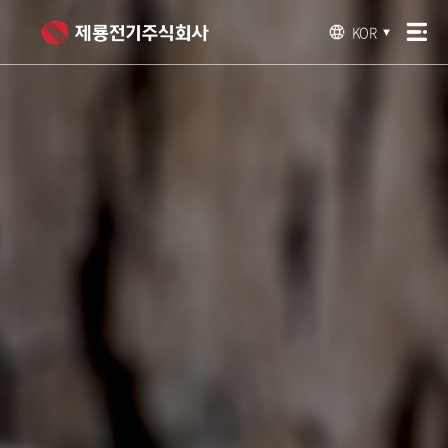
KOR
▼