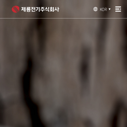
KOR
▼