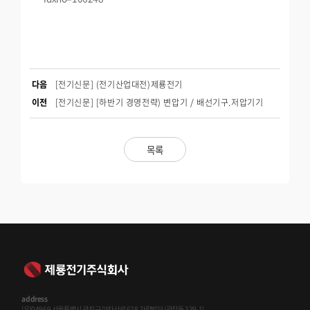
다음
[전기신문] (전기산업대전)제룡전기
이전
[전기신문] [하반기 경영전략) 변압기 / 배선기구.저압기기
목록
address
(우)04969 서울특별시 광진구 아차산로 628 가람빌딩 (광장동 339-1)