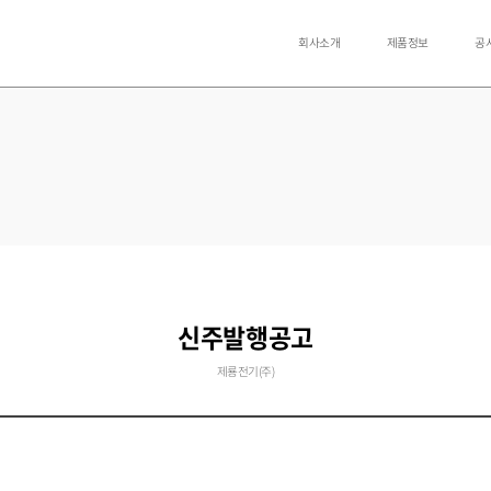
회사소개
제품정보
공
신주발행공고
제룡전기(주)