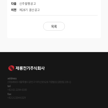
다음
신주발행공고
이전
제28기 결산공고
목록
address
(우)04969 서울특별시 광진구 아차산로 628 가람빌딩 (광장동 339-1)
tel
+82-02-2204-6300
fax
+82-2-2204-6329