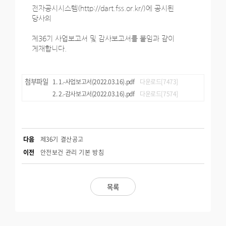
전자공시시스템(http://dart.fss.or.kr/)에 공시된
당사의
제36기 사업보고서 및 감사보고서를 붙임과 같이
게재합니다.
첨부파일
1.-사업보고서(2022.03.16).pdf
다운로드[7473]
2.-감사보고서(2022.03.16).pdf
다운로드[7574]
다음
제36기 결산공고
이전
안전보건 관리 기본 방침
목록