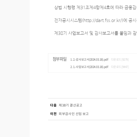
상법 시행령 제31조제4항제4호에 따라 금융
전자공시시스템(http://dart.fss.or.kr/)에 
제38기 사업보고서 및 감사보고서를 붙임과 
첨부파일
2.-감사보고서(2024.03.18).pdf
다운로드[9279]
1.-사업보고서(2024.03.18).pdf
다운로드[9447]
다음
제38기 결산공고
이전
외부감사인 선임 보고