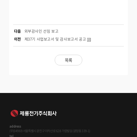
다음
외부감사인 선임 보고
이전
제37기 사업보고서 및 감사보고서 공고
목록
address
(우)04969 서울특별시 광진구 아차산로 628 가람빌딩 (광장동 339-1)
tel