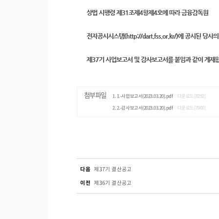
상법 시행령 제31조제4항제4호에 따라 금융감독원
전자공시시스템(http://dart.fss.or.kr/)에 공시된 당사의
제37기 사업보고서 및 감사보고서를 붙임과 같이 게재
첨부파일
1.-사업보고서(2023.03.20).pdf
다운로드[8292]
2.-감사보고서(2023.03.20).pdf
다운로드[7900]
다음
제37기 결산공고
이전
제36기 결산공고