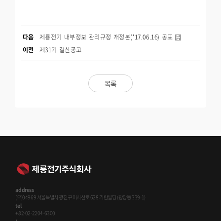
다음
제룡전기 내부정보 관리규정 개정본('17.06.16) 공표
이전
제31기 결산공고
목록
address
(우)04969 서울특별시 광진구 아차산로 628 가람빌딩 (광장동 339-1)
tel
+82-02-2204-6300