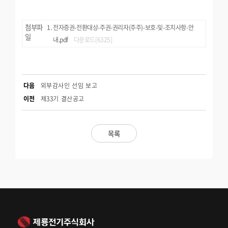
첨부파
전자증권-전환대상-주권-권리자(주주)-보호-및-조치사항-안
일
내.pdf
다운로드[6325]
다음
외부감사인 선임 보고
이전
제33기 결산공고
목록