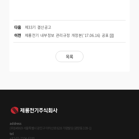
다음
제33기 결산공고
이전
제룡전기 내부정보 관리규정 개정본('17.06.16) 공표
목록
address
(우)04969 서울특별시 광진구 아차산로 628 가람빌딩 (광장동 339-1)
tel
+82-02-2204-6300