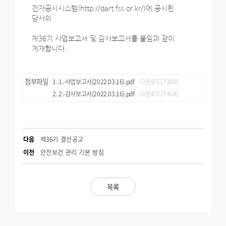
전자공시시스템(http://dart.fss.or.kr/)에 공시된
당사의
제36기 사업보고서 및 감사보고서를 붙임과 같이
게재합니다.
첨부파일
1.-사업보고서(2022.03.16).pdf
다운로드[7360]
2.-감사보고서(2022.03.16).pdf
다운로드[7464]
다음
제36기 결산공고
이전
안전보건 관리 기본 방침
목록