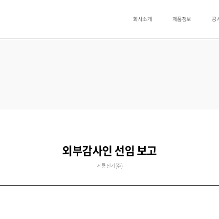
회사소개
제품정보
공
외부감사인 선임 보고
제룡전기(주)