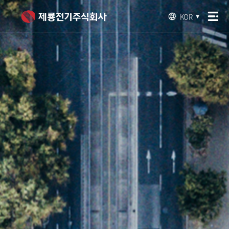
KOR
▼