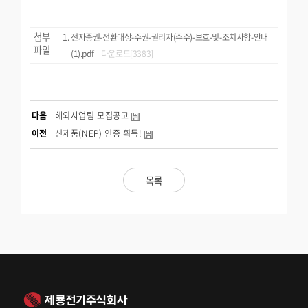
첨부
전자증권-전환대상-주권-권리자(주주)-보호-및-조치사항-안내
파일
(1).pdf
다운로드[3383]
다음
해외사업팀 모집공고
이전
신제품(NEP) 인증 획득!
목록