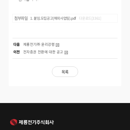
첨부파일
붙임.모집공고(해외사업팀).pdf
다운로드[3361]
다음
제룡전기㈜ 윤리강령
이전
전자증권 전환에 대한 공고
목록